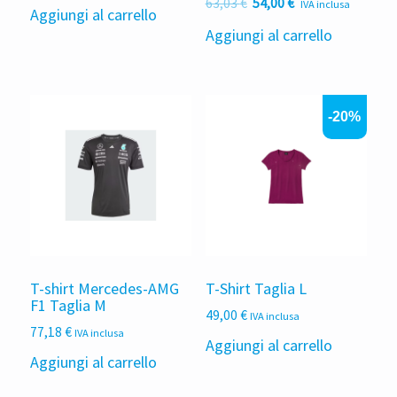
Il
Il
63,03
€
54,00
€
IVA inclusa
Aggiungi al carrello
prezzo
prezzo
Aggiungi al carrello
originale
attuale
era:
è:
63,03 €.
54,00 €.
-20%
T-shirt Mercedes-AMG
T-Shirt Taglia L
F1 Taglia M
49,00
€
IVA inclusa
77,18
€
IVA inclusa
Aggiungi al carrello
Aggiungi al carrello