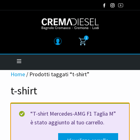
1
Home
/ Prodotti taggati “t-shirt”
t-shirt
“T-shirt Mercedes-AMG F1 Taglia M”
è stato aggiunto al tuo carrello.