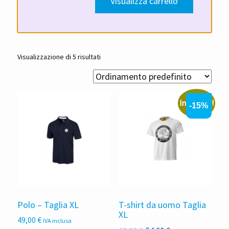
Visualizza carrello
Visualizzazione di 5 risultati
In offerta!
-15%
Polo – Taglia XL
T-shirt da uomo Taglia
XL
49,00
€
IVA inclusa