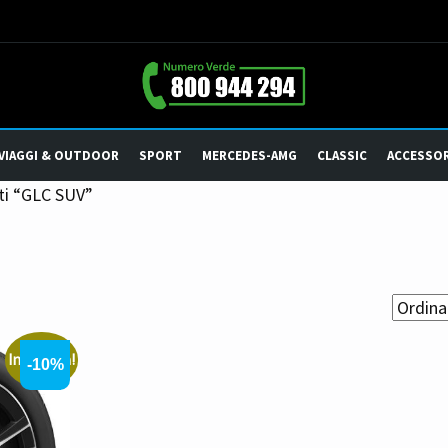
VIAGGI & OUTDOOR
SPORT
MERCEDES-AMG
CLASSIC
ACCESSOR
ti “GLC SUV”
In offerta!
-10%