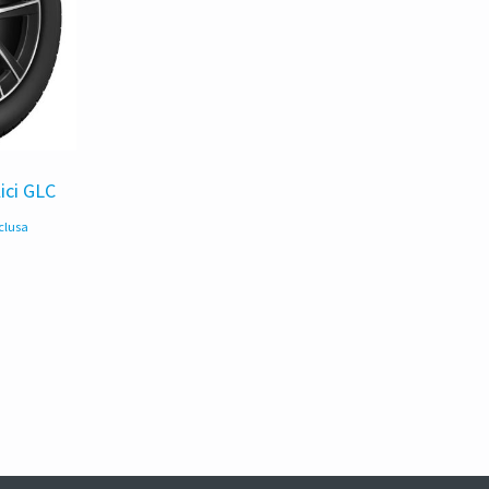
ici GLC
nclusa
zo
ale
,00 €.