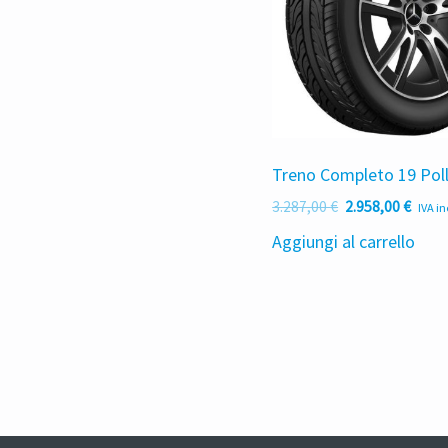
Treno Completo 19 Poll
Il
Il
3.287,00
€
2.958,00
€
IVA i
prezzo
prez
Aggiungi al carrello
originale
attu
era:
è:
3.287,00 €.
2.958