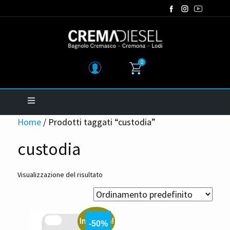
0
Home
/ Prodotti taggati “custodia”
custodia
Visualizzazione del risultato
In offerta!
-50%