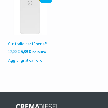
Custodia per iPhone®
Il
Il
12,00
€
6,00
€
IVA inclusa
prezzo
prezzo
Aggiungi al carrello
originale
attuale
era:
è:
12,00 €.
6,00 €.