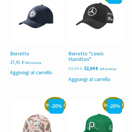
Berretto
Berretto “Lewis
Hamilton”
37,91
€
IVA inclusa
Il
Il
50,69
€
32,94
€
IVA inclusa
Aggiungi al carrello
prezzo
prezzo
Aggiungi al carrello
originale
attuale
era:
è:
50,69 €.
32,94 €.
In offerta!
In offerta!
-20%
-20%