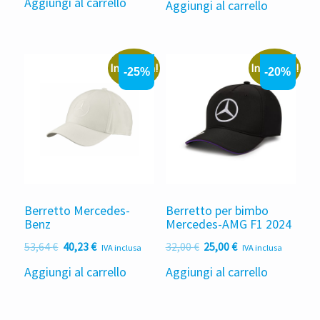
Aggiungi al carrello
Aggiungi al carrello
originale
attuale
era:
è:
35,76 €.
25,03 €.
In offerta!
In offerta!
-25%
-20%
Berretto Mercedes-
Berretto per bimbo
Benz
Mercedes-AMG F1 2024
Il
Il
Il
Il
53,64
€
40,23
€
32,00
€
25,00
€
IVA inclusa
IVA inclusa
prezzo
prezzo
prezzo
prezzo
Aggiungi al carrello
Aggiungi al carrello
originale
attuale
originale
attuale
era:
è:
era:
è:
53,64 €.
40,23 €.
32,00 €.
25,00 €.