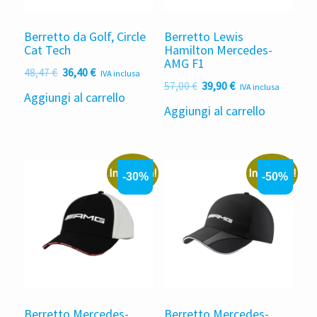
Berretto da Golf, Circle
Berretto Lewis
Cat Tech
Hamilton Mercedes-
AMG F1
Il
Il
48,47
€
36,40
€
IVA inclusa
Il
Il
57,00
€
39,90
€
prezzo
prezzo
IVA inclusa
Aggiungi al carrello
prezzo
prezzo
originale
attuale
Aggiungi al carrello
originale
attuale
era:
è:
era:
è:
48,47 €.
36,40 €.
57,00 €.
39,90 €.
In offerta!
In offerta!
-30%
-50%
Berretto Mercedes-
Berretto Mercedes-