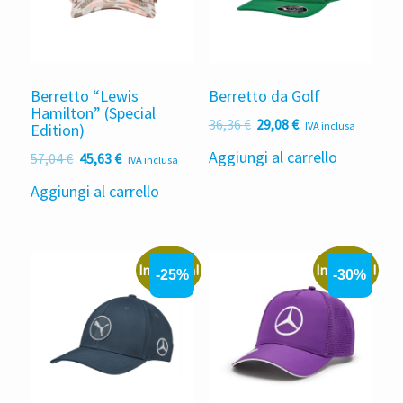
Berretto “Lewis
Berretto da Golf
Hamilton” (Special
Il
Il
36,36
€
29,08
€
IVA inclusa
Edition)
prezzo
prezzo
Aggiungi al carrello
Il
Il
57,04
€
45,63
€
IVA inclusa
originale
attuale
prezzo
prezzo
era:
è:
Aggiungi al carrello
originale
attuale
36,36 €.
29,08 €.
era:
è:
57,04 €.
45,63 €.
In offerta!
In offerta!
-25%
-30%