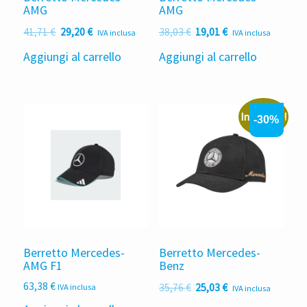
AMG
AMG
Il
Il
Il
Il
41,71
€
29,20
€
38,03
€
19,01
€
IVA inclusa
IVA inclusa
prezzo
prezzo
prezzo
prezzo
Aggiungi al carrello
Aggiungi al carrello
originale
attuale
originale
attuale
era:
è:
era:
è:
41,71 €.
29,20 €.
38,03 €.
19,01 €.
In offerta!
-30%
Berretto Mercedes-
Berretto Mercedes-
AMG F1
Benz
Il
Il
63,38
€
35,76
€
25,03
€
IVA inclusa
IVA inclusa
prezzo
prezzo