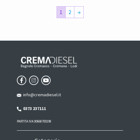
1
2
→
info@cremadiesel.it
0373 237111
PARTITA IVA 00668700198