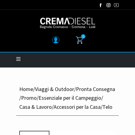
0
Home
/
Viaggi & Outdoor
/
Pronta Consegna
/
Promo
/
Essenziale per il Campeggio
/
Casa & Lavoro
/
Accessori per la Casa
/
Telo