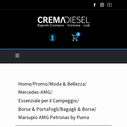
0
Home
/
Promo
/
Moda & Bellezza
/
Mercedes-AMG
/
Essenziale per il Campeggio
/
Borse & Portafogli
/
Bagagli & Borse
/
Marsupio AMG Petronas by Puma