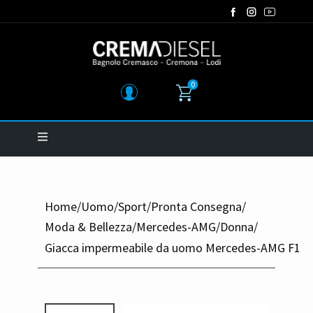
0
Home
/
Uomo
/
Sport
/
Pronta Consegna
/
Moda & Bellezza
/
Mercedes-AMG
/
Donna
/
Giacca impermeabile da uomo Mercedes-AMG F1