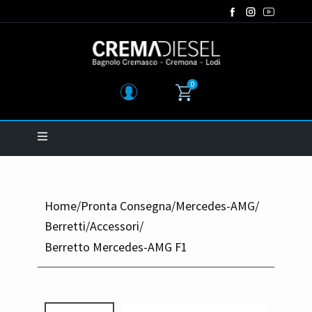
0
Home
/
Pronta Consegna
/
Mercedes-AMG
/
Berretti
/
Accessori
/
Berretto Mercedes-AMG F1