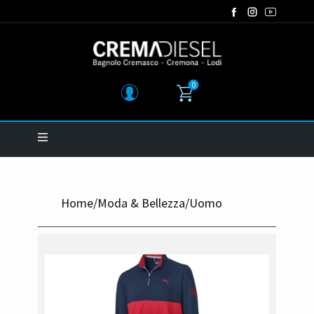
0
Home
/
Moda & Bellezza
/
Uomo