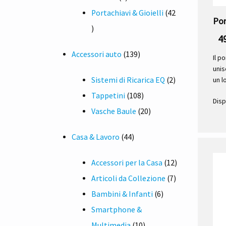
prodotto
Portachiavi & Gioielli
42
Por
42
4
prodotti
139
Accessori auto
139
Il p
unis
prodotti
2
Sistemi di Ricarica EQ
2
un l
108
prodotti
Tappetini
108
Disp
prodotti
20
Vasche Baule
20
prodotti
44
Casa & Lavoro
44
prodotti
12
Accessori per la Casa
12
7
prodotti
Articoli da Collezione
7
6
prodotti
Bambini & Infanti
6
prodotti
Smartphone &
10
Multimedia
10