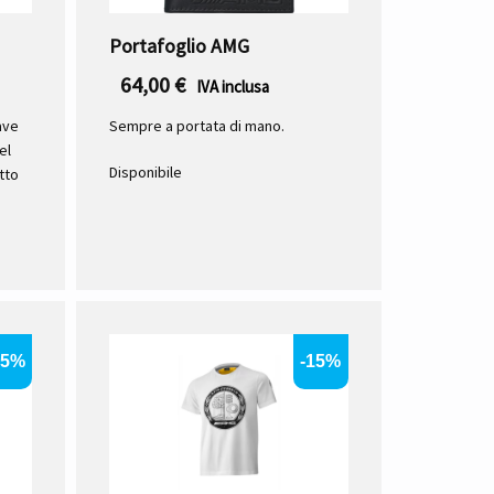
Portafoglio AMG
64,00
€
IVA inclusa
ave
Sempre a portata di mano.
el
Disponibile
tto
15%
-15%