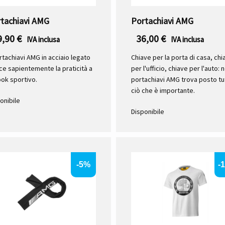
tachiavi AMG
Portachiavi AMG
9,90
€
36,00
€
IVA inclusa
IVA inclusa
ortachiavi AMG in acciaio legato
Chiave per la porta di casa, chi
ce sapientemente la praticità a
per l'ufficio, chiave per l'auto: n
ook sportivo.
portachiavi AMG trova posto tu
ciò che è importante.
onibile
Disponibile
-5%
-