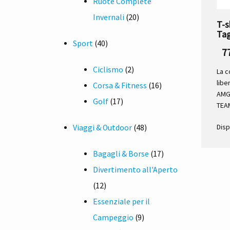
Ruote Complete
20
Invernali
20
T-s
prodotti
Tag
40
Sport
40
7
prodotti
2
Ciclismo
2
La 
libe
prodotti
16
Corsa & Fitness
16
AMG
17
prodotti
Golf
17
TEAM
prodotti
48
Disp
Viaggi & Outdoor
48
prodotti
17
Bagagli & Borse
17
prodotti
Divertimento all'Aperto
12
12
prodotti
Essenziale per il
9
Campeggio
9