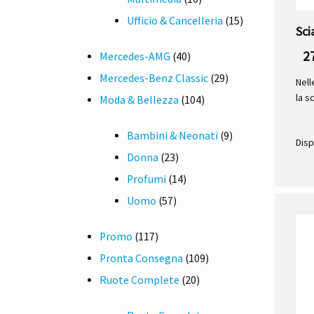
prodotti
15
Ufficio & Cancelleria
15
Sci
prodotti
2
40
Mercedes-AMG
40
prodotti
29
Mercedes-Benz Classic
29
Nell
la s
104
prodotti
Moda & Bellezza
104
prodotti
9
Bambini & Neonati
9
Disp
23
prodotti
Donna
23
prodotti
14
Profumi
14
57
prodotti
Uomo
57
prodotti
117
Promo
117
prodotti
109
Pronta Consegna
109
20
prodotti
Ruote Complete
20
prodotti