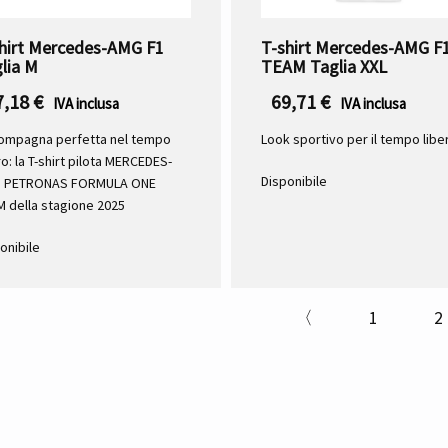
hirt Mercedes-AMG F1
T-shirt Mercedes-AMG F
lia M
TEAM Taglia XXL
7,18
€
69,71
€
IVA inclusa
IVA inclusa
compagna perfetta nel tempo
Look sportivo per il tempo libe
ro: la T-shirt pilota MERCEDES-
Disponibile
 PETRONAS FORMULA ONE
 della stagione 2025
onibile
〈
1
2