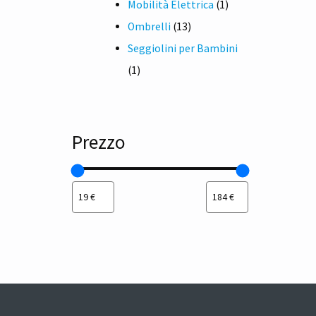
prodotti
1
Mobilità Elettrica
1
13
prodotto
Ombrelli
13
prodotti
Seggiolini per Bambini
1
1
prodotto
Prezzo