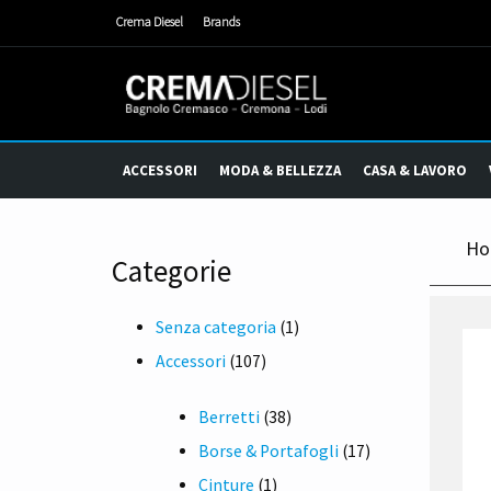
Crema Diesel
Brands
ACCESSORI
MODA & BELLEZZA
CASA & LAVORO
Ho
Categorie
1
Senza categoria
1
107
prodotto
Accessori
107
prodotti
38
Berretti
38
prodotti
17
Borse & Portafogli
17
1
prodotti
Cinture
1