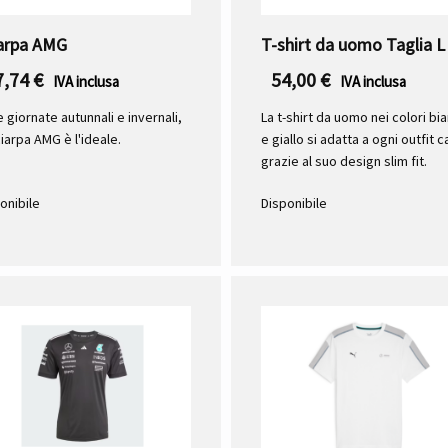
arpa AMG
T-shirt da uomo Taglia L
7,74
€
54,00
€
IVA inclusa
IVA inclusa
e giornate autunnali e invernali,
La t-shirt da uomo nei colori bi
ciarpa AMG è l'ideale.
e giallo si adatta a ogni outfit c
grazie al suo design slim fit.
onibile
Disponibile