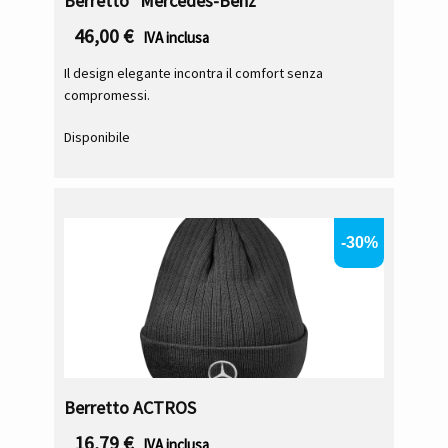
Berretto "Mercedes-Benz"
46,00
€
IVA inclusa
Il design elegante incontra il comfort senza
compromessi.
Disponibile
-30%
Berretto ACTROS
16,79
€
IVA inclusa