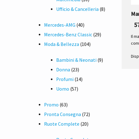
prodotti
8
Ufficio & Cancelleria
8
Ma
prodotti
5
40
Mercedes-AMG
40
prodotti
29
Mercedes-Benz Classic
29
Il m
com
104
prodotti
Moda & Bellezza
104
prodotti
Disp
9
Bambini & Neonati
9
23
prodotti
Donna
23
prodotti
14
Profumi
14
57
prodotti
Uomo
57
prodotti
63
Promo
63
prodotti
72
Pronta Consegna
72
20
prodotti
Ruote Complete
20
prodotti