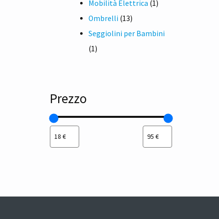
prodotti
1
Mobilità Elettrica
1
13
prodotto
Ombrelli
13
prodotti
Seggiolini per Bambini
1
1
prodotto
Prezzo