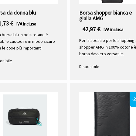
sa da donna blu
Borsa shopper bianca e
gialla AMG
1,73
€
IVA inclusa
42,97
€
IVA inclusa
a borsa blu in poliuretano è
Per la spesa o per lo shopping, 
ibile custodire in modo sicuro
shopper AMG in 100% cotone è
e le cose più importanti.
borsa davvero versatile.
onibile
Disponibile
-