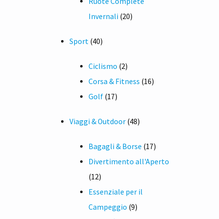
Ruote Complete
20
Invernali
20
prodotti
40
Sport
40
prodotti
2
Ciclismo
2
prodotti
16
Corsa & Fitness
16
17
prodotti
Golf
17
prodotti
48
Viaggi & Outdoor
48
prodotti
17
Bagagli & Borse
17
prodotti
Divertimento all'Aperto
12
12
prodotti
Essenziale per il
9
Campeggio
9