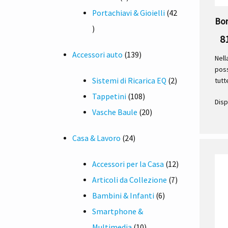
prodotto
Portachiavi & Gioielli
42
Bor
42
8
prodotti
139
Accessori auto
139
Nell
poss
prodotti
2
Sistemi di Ricarica EQ
2
tutt
108
prodotti
Tappetini
108
Disp
prodotti
20
Vasche Baule
20
prodotti
24
Casa & Lavoro
24
prodotti
12
Accessori per la Casa
12
7
prodotti
Articoli da Collezione
7
6
prodotti
Bambini & Infanti
6
prodotti
Smartphone &
10
Multimedia
10