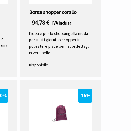
Borsa shopper corallo
94,78
€
IVA inclusa
L'ideale per lo shopping alla moda
la
per tutti i giorni: lo shopper in
 una
poliestere piace per i suoi dettagli
in vera pelle.
Disponibile
20%
-15%