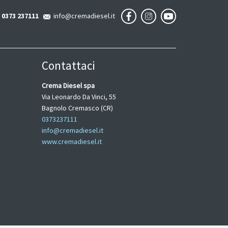
0373 237111
info@cremadiesel.it
Contattaci
Crema Diesel spa
Via Leonardo Da Vinci, 55
Bagnolo Cremasco (CR)
0373237111
info@cremadiesel.it
www.cremadiesel.it