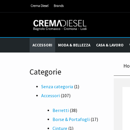
Crema Diesel
Brands
ACCESSORI
MODA & BELLEZZA
CASA & LAVORO
Ho
Categorie
1
Senza categoria
1
107
prodotto
Accessori
107
prodotti
38
Berretti
38
prodotti
17
Borse & Portafogli
17
1
prodotti
Cinture
1