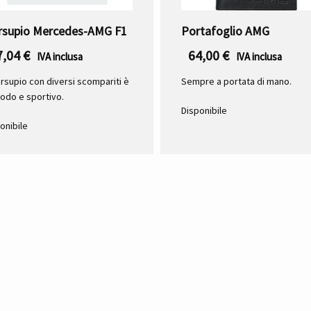
rsupio Mercedes-AMG F1
Portafoglio AMG
7,04
€
64,00
€
IVA inclusa
IVA inclusa
arsupio con diversi scompariti è
Sempre a portata di mano.
odo e sportivo.
Disponibile
onibile