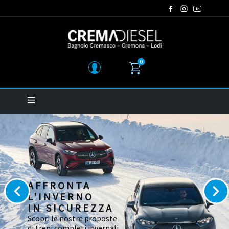
0
AFFRONTA
L'INVERNO
IN SICUREZZA
Scopri le nostre proposte
di treni completi invernali