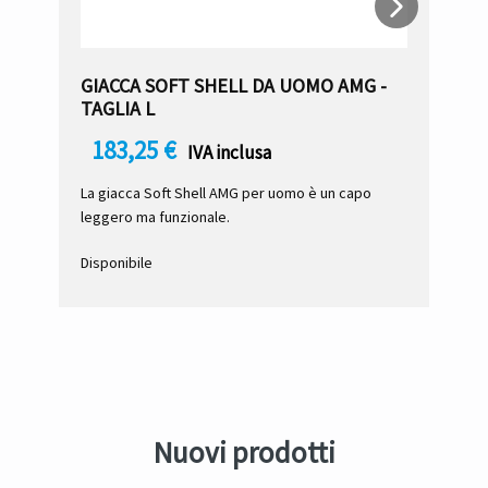
GIACCA SOFT SHELL DA UOMO AMG -
TAGLIA L
183,25
€
IVA inclusa
B
La giacca Soft Shell AMG per uomo è un capo
D
leggero ma funzionale.
Disponibile
Nuovi prodotti