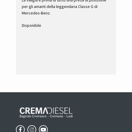
La valigia è prima di tutto una presa di posizione
L
per gli amanti della leggendaria Classe G di
p
Mercedes-Benz.
M
Disponibile
D